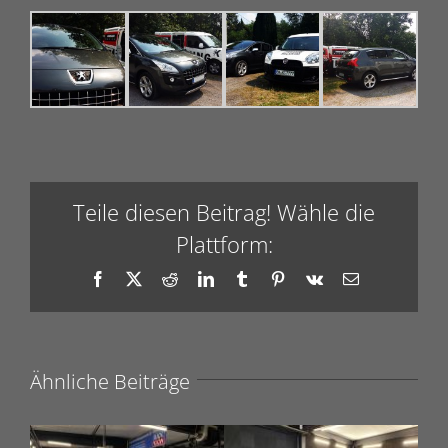
Teile diesen Beitrag! Wähle die
Plattform:
Facebook
X
Reddit
LinkedIn
Tumblr
Pinterest
Vk
E-
Mail
Ähnliche Beiträge