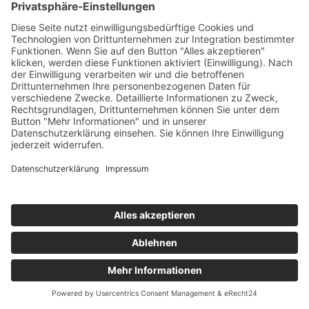
Wenn Sie in Ihrem Social-Media-Account eingeloggt sind
und unsere Social-Media-Präsenz besuchen, kann der
Betreiber des Social-Media-Portals diesen Besuch Ihrem
Benutzerkonto zuordnen. Ihre personenbezogenen Daten
können unter Umständen aber auch dann erfasst
werden, wenn Sie nicht eingeloggt sind oder keinen
Account beim jeweiligen Social-Media-Portal besitzen.
Diese Datenerfassung erfolgt in diesem Fall
beispielsweise über Cookies, die auf Ihrem Endgerät
gespeichert werden oder durch Erfassung Ihrer IP-
Adresse.
Mit Hilfe der so erfassten Daten können die Betreiber der
Social-Media-Portale Nutzerprofile erstellen, in denen
Ihre Präferenzen und Interessen hinterlegt sind. Auf
diese Weise kann Ihnen interessenbezogene Werbung in-
und außerhalb der jeweiligen Social-Media-Präsenz
angezeigt werden. Sofern Sie über einen Account beim
jeweiligen sozialen Netzwerk verfügen, kann die
interessenbezogene Werbung auf allen Geräten
angezeigt werden, auf denen Sie eingeloggt sind oder
eingeloggt waren.