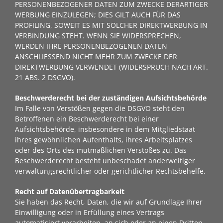
PERSONENBEZOGENER DATEN ZUM ZWECKE DERARTIGER
WERBUNG EINZULEGEN; DIES GILT AUCH FÜR DAS
PROFILING, SOWEIT ES MIT SOLCHER DIREKTWERBUNG IN
VERBINDUNG STEHT. WENN SIE WIDERSPRECHEN,
WERDEN IHRE PERSONENBEZOGENEN DATEN
ANSCHLIESSEND NICHT MEHR ZUM ZWECKE DER
DIREKTWERBUNG VERWENDET (WIDERSPRUCH NACH ART.
21 ABS. 2 DSGVO).
Beschwerde­recht bei der zuständigen Aufsichts­behörde
Im Falle von Verstößen gegen die DSGVO steht den
Betroffenen ein Beschwerderecht bei einer
Aufsichtsbehörde, insbesondere in dem Mitgliedstaat
ihres gewöhnlichen Aufenthalts, ihres Arbeitsplatzes
oder des Orts des mutmaßlichen Verstoßes zu. Das
Beschwerderecht besteht unbeschadet anderweitiger
verwaltungsrechtlicher oder gerichtlicher Rechtsbehelfe.
Recht auf Daten­übertrag­barkeit
Sie haben das Recht, Daten, die wir auf Grundlage Ihrer
Einwilligung oder in Erfüllung eines Vertrags
automatisiert verarbeiten, an sich oder an einen Dritten