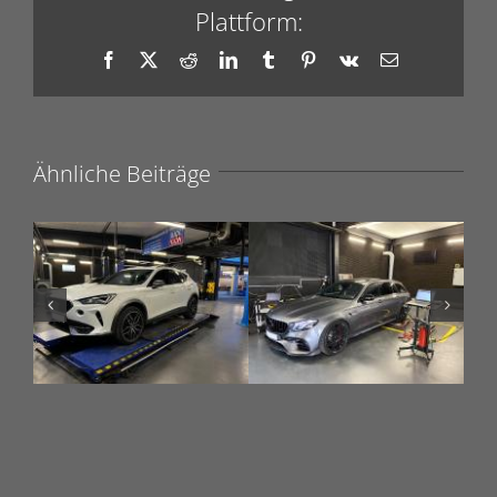
Plattform:
Facebook
X
Reddit
LinkedIn
Tumblr
Pinterest
Vk
E-
Mail
Ähnliche Beiträge