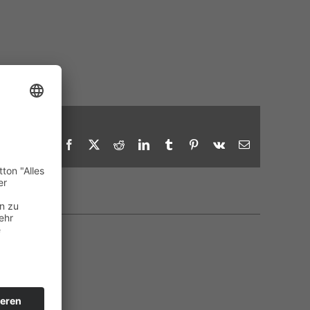
Facebook
X
Reddit
LinkedIn
Tumblr
Pinterest
Vk
E-
Mail