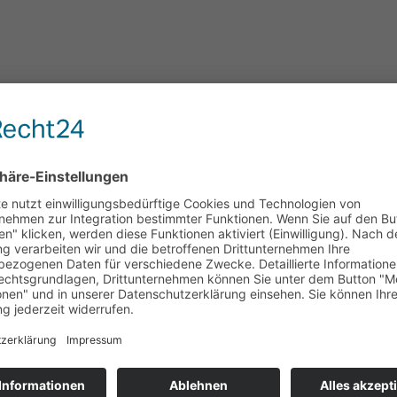
form: