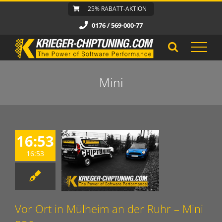
Zum
25% RABATT-AKTION
Inhalt
0176 / 569-000-77
springen
Mini
16:53
16:53
Vor Ort in Mülheim an der Ruhr – Mini