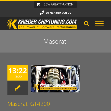
Zum
25% RABATT-AKTION
Inhalt
0176 / 569-000-77
springen
Maserati
13:22
13:22
Maserati GT4200