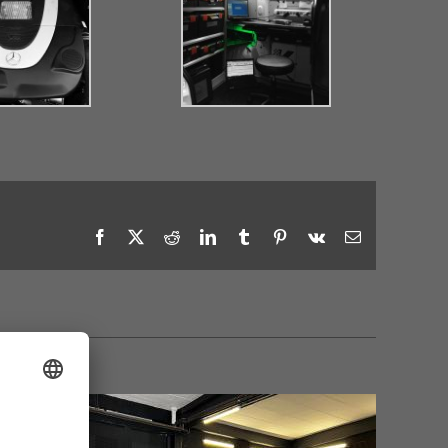
Facebook
X
Reddit
LinkedIn
Tumblr
Pinterest
Vk
E-
Mail