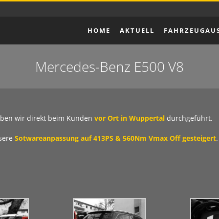
HOME
AKTUELL
FAHRZEUGAU
Mercedes-Benz E500 V8
ben wir direkt beim Kunden
vor Ort in Wuppertal
durchgeführt.
nsere
Sotwareanpassung auf 413PS & 560Nm Vmax Off gesteigert
.