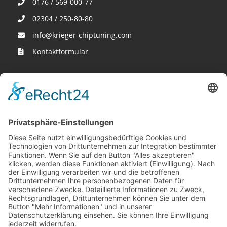
0176 / 569-000-77
02304 / 250-80-80
info@krieger-chiptuning.com
Kontaktformular
Wir sind hier
Krieger-Performance
Binnerheide 10
58239 Schwerte
Öffnungszeiten
MO - FR 10:00 Uhr – 18:00 Uhr
SA - 10:00 Uhr – 13:00 Uhr