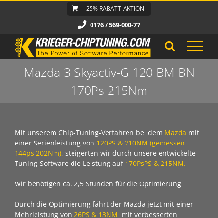
Zum
25% RABATT-AKTION
Inhalt
0176 / 569-000-77
springen
Mazda 3 Skyactiv-G 120 BM BN
170Ps 215Nm
Mit unserem Chip-Tuning-Verfahren bei dem
Mazda
mit
einer Serienleistung von
120PS & 210NM (gemessen
144ps 202Nm)
, steigerten wir durch unsere entwickelte
Tuning-Software die Leistung auf
170PsPS & 215NM.
Wir benötigen ca. 2,5 Stunden für die Optimierung.
Durch die Optimierung fährt der Mazda jetzt mit einer
Mehrleistung von
26PS & 13NM
mit verbesserten