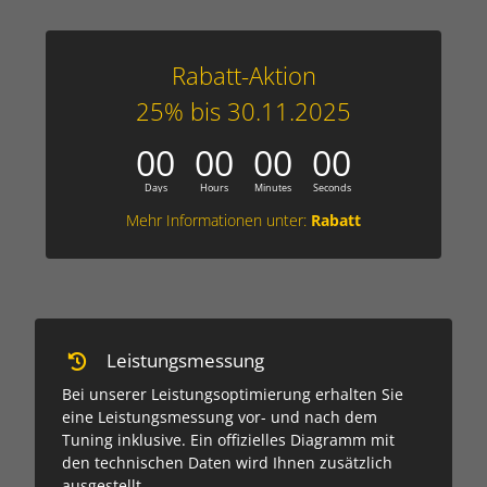
Rabatt-Aktion
25% bis 30.11.2025
0
0
0
0
0
0
0
0
Days
Hours
Minutes
Seconds
Mehr Informationen unter:
Rabatt
Leistungs­messung
Bei unserer Leis­tungs­opti­mierung erhalten Sie
eine Leis­tungs­messung vor- und nach dem
Tuning inklusive. Ein offi­zielles Dia­gramm mit
den tech­nischen Daten wird Ihnen zusätz­lich
aus­gestellt.