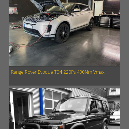
Range Rover Evoque TD4 220Ps 490Nm Vmax