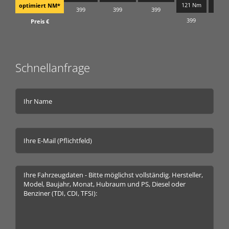
121 Nm
133 
optimiert NM*
399
399
399
399
399
Preis €
Schnellanfrage