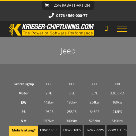
Zum
25% RABATT-AKTION
Inhalt
0176 / 569-000-77
springen
Jeep
Fahrzeugtyp
300C
300C
300C
300C
Motor
2.7L
3.5L
5.7L
3.0L CRD
6
142kw
186kw
254kw
160kw
KW
193PS
253PS
345PS
218PS
PS
257Nm
340Nm
525Nm
510Nm
NM
13kw / 18PS
13kw / 18PS
16kw / 22PS
22kw / 31PS
16k
Mehrleistung*