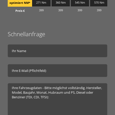
271 Nm
360 Nm
545 Nm
570 Nm
optimiert NM*
399
399
399
399
Preis €
Schnellanfrage