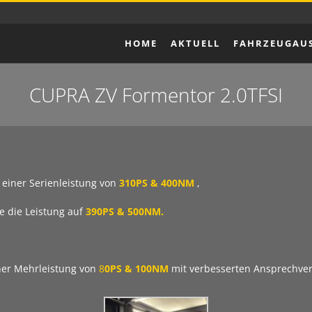
HOME
AKTUELL
FAHRZEUGAU
CUPRA ZV Formentor 2.0TFSI
einer Serienleistung von
310PS & 400NM
,
e die Leistung auf
390PS & 500NM.
iner Mehrleistung von
8
0PS & 100NM
mit verbesserten Ansprechverh