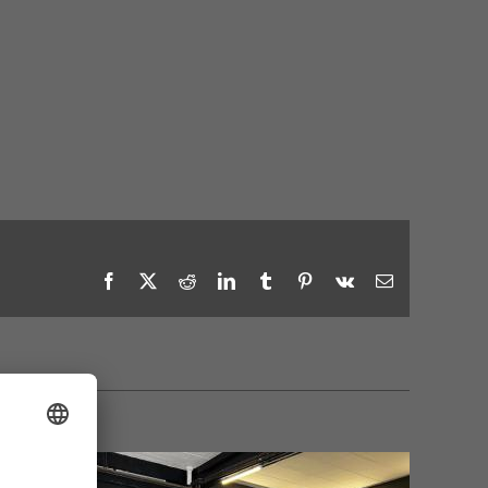
Facebook
X
Reddit
LinkedIn
Tumblr
Pinterest
Vk
E-
Mail