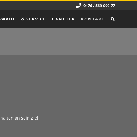
0176 / 569-000-77
SWAHL
SERVICE
HÄNDLER
KONTAKT
alten an sein Ziel.